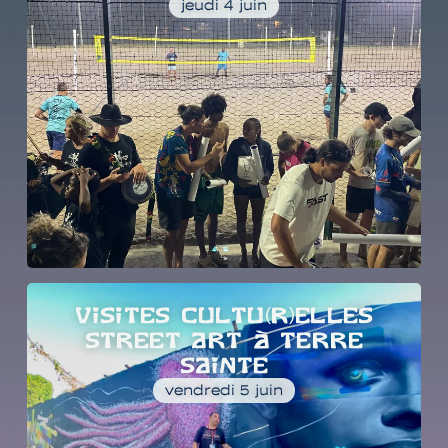
jeudi 4 juin
VISITES CULTU(R)ELLES
STREET ART À TERRE
SAINTE
vendredi 5 juin