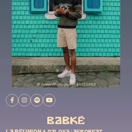
© Alann Photo (Alann MUSSARD)
BABKÉ
LA RÉUNION
✷
MALOYA / AFROBEAT