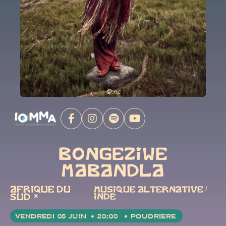
© nc
BONGEZIWE
MABANDLA
AFRIQUE DU
MUSIQUE ALTERNATIVE /
SUD
✷
INDÉ
VENDREDI 05 JUIN
• 20:00
• POUDRIERE